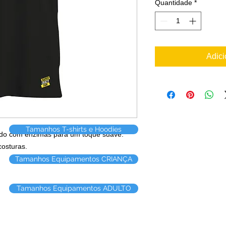
Quantidade
*
Adici
Tamanhos T-shirts e Hoodies
ado com enzimas para um toque suave.
costuras.
Tamanhos Equipamentos CRIANÇA
Tamanhos Equipamentos ADULTO